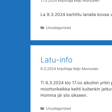
17.3.2024
kirjoittaja
Keijo Mursunen
La 9.3.2024 karhittu lanalla kovaa 
Kategoriat
Uncategorized
Latu-info
6.3.2024
kirjoittaja
Keijo Mursunen
Ti 6.3.2024 klo 17.oo aikoihin yrit
moottorikelkka keitti kuitenkin jatk
Homma jäi siis sikseen.
Kategoriat
Uncategorized