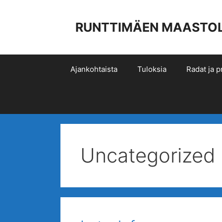
Siirry
sisältöön
RUNTTIMÄEN MAASTOLIIK
Ajankohtaista
Tuloksia
Radat ja pr
Uncategorized