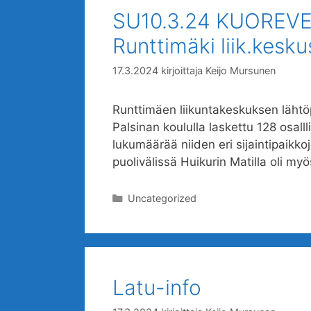
SU10.3.24 KUOREVES
Runttimäki liik.kesku
17.3.2024
kirjoittaja
Keijo Mursunen
Runttimäen liikuntakeskuksen lähtöpai
Palsinan koululla laskettu 128 osalll
lukumäärää niiden eri sijaintipaikko
puolivälissä Huikurin Matilla oli my
Kategoriat
Uncategorized
Latu-info