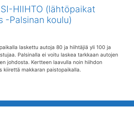
I-HIIHTO (lähtöpaikat
s -Palsinan koulu)
kalla laskettu autoja 80 ja hiihtäjiä yli 100 ja
istujaa. Palsinalla ei voitu laskea tarkkaan autojen
jen johdosta. Kertteen laavulla noin hiihdon
ös kiirettä makkaran paistopaikalla.