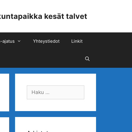
ntapaikka kesät talvet
-ajatus
Yhteystiedot
Linkit
Hae
Haku: