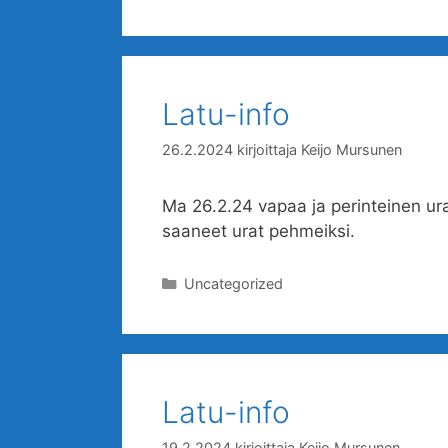
Latu-info
26.2.2024
kirjoittaja
Keijo Mursunen
Ma 26.2.24 vapaa ja perinteinen ura
saaneet urat pehmeiksi.
Kategoriat
Uncategorized
Latu-info
19.2.2024
kirjoittaja
Keijo Mursunen