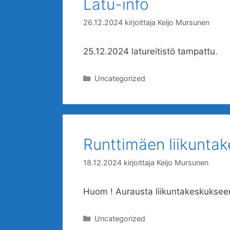
Latu-info
26.12.2024
kirjoittaja
Keijo Mursunen
25.12.2024 latureitistö tampattu.
Kategoriat
Uncategorized
Runttimäen liikuntak
18.12.2024
kirjoittaja
Keijo Mursunen
Huom ! Aurausta liikuntakeskukseen e
Kategoriat
Uncategorized