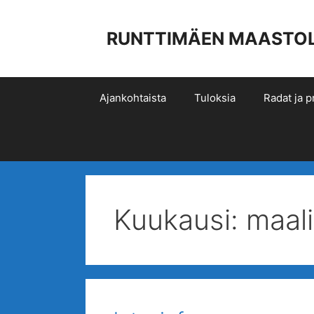
Siirry
sisältöön
RUNTTIMÄEN MAASTOLIIK
Ajankohtaista
Tuloksia
Radat ja pr
Kuukausi:
maal