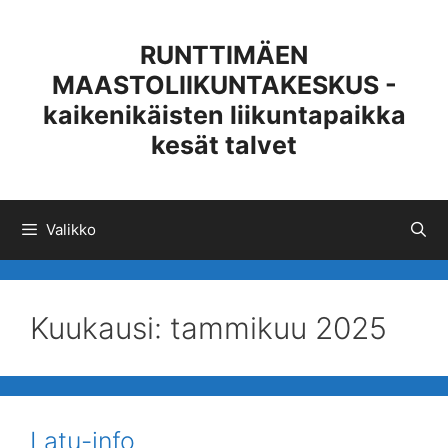
Siirry
sisältöön
RUNTTIMÄEN
MAASTOLIIKUNTAKESKUS -
kaikenikäisten liikuntapaikka
kesät talvet
Valikko
Kuukausi:
tammikuu 2025
Latu-info