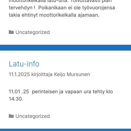
moottorikelkalla latu-uria. Toivottavasti pian
tervehdyn ! Poikanikaan ei ole työvuorojensa
takia ehtinyt moottorikelkalla ajamaan.
Kategoriat
Uncategorized
Latu-info
11.1.2025
kirjoittaja
Keijo Mursunen
11.01 .25 perinteisen ja vapaan ura tehty klo
14.30.
Kategoriat
Uncategorized