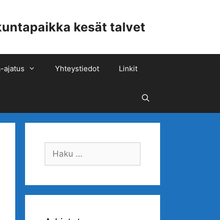
ntapaikka kesät talvet
-ajatus
Yhteystiedot
Linkit
Hae
Haku: