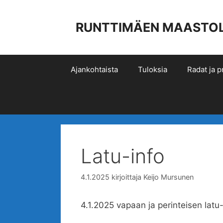
Siirry
sisältöön
RUNTTIMÄEN MAASTOLIIK
Ajankohtaista
Tuloksia
Radat ja pr
Latu-info
4.1.2025
kirjoittaja
Keijo Mursunen
4.1.2025 vapaan ja perinteisen latu-u