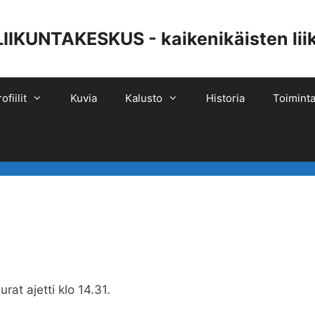
UNTAKESKUS - kaikenikäisten liiku
ofiilit
Kuvia
Kalusto
Historia
Toiminta
rat ajetti klo 14.31.