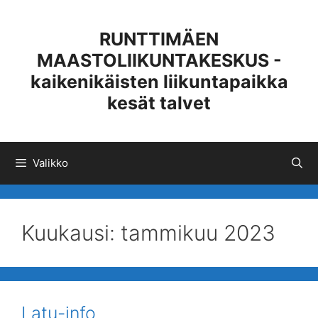
Siirry
sisältöön
RUNTTIMÄEN
MAASTOLIIKUNTAKESKUS -
kaikenikäisten liikuntapaikka
kesät talvet
Valikko
Kuukausi:
tammikuu 2023
Latu-info