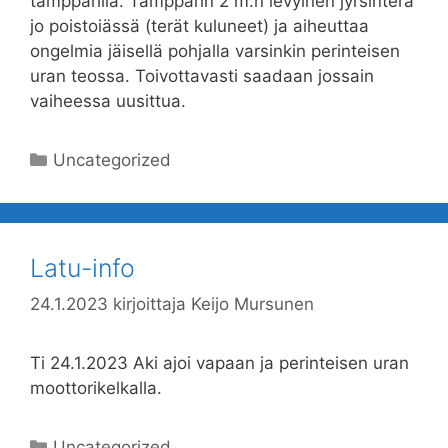
tampparilla. Tampparin 2 m:n levyinen jyrsinterä
jo poistoiässä (terät kuluneet) ja aiheuttaa
ongelmia jäisellä pohjalla varsinkin perinteisen
uran teossa. Toivottavasti saadaan jossain
vaiheessa uusittua.
Kategoriat
Uncategorized
Latu-info
24.1.2023
kirjoittaja
Keijo Mursunen
Ti 24.1.2023 Aki ajoi vapaan ja perinteisen uran
moottorikelkalla.
Kategoriat
Uncategorized