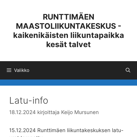
Siirry
sisältöön
RUNTTIMÄEN
MAASTOLIIKUNTAKESKUS -
kaikenikäisten liikuntapaikka
kesät talvet
Valikko
Latu-info
18.12.2024
kirjoittaja
Keijo Mursunen
15.12.2024 Runttimäen liikuntakeskuksen latu-