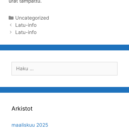
urat tampattu.
Kategoriat
Uncategorized
Artikkelien
Latu-info
selaus
Latu-info
Haku:
Arkistot
maaliskuu 2025