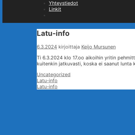
Yhteystiedot
Linkit
Hae
Latu-info
6.3.2024
kirjoittaja
Keijo Mursunen
Ti 6.3.2024 klo 17.oo aikoihin yritin pehmi
kuitenkin jatkuvasti, koska ei saanut lunta
Kategoriat
Uncategorized
Artikkelien
Latu-info
selaus
Latu-info