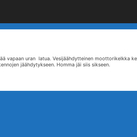
ttää vapaan uran latua. Vesijäähdytteinen moottorikelkka kei
 kennojen jäähdytykseen. Homma jäi siis sikseen.