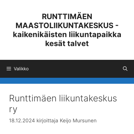
Siirry
sisältöön
RUNTTIMÄEN
MAASTOLIIKUNTAKESKUS -
kaikenikäisten liikuntapaikka
kesät talvet
Valikko
Runttimäen liikuntakeskus
ry
18.12.2024
kirjoittaja
Keijo Mursunen