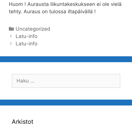
Huom ! Aurausta liikuntakeskukseen ei ole vielä
tehty. Auraus on tulossa iltapäivällä !
Kategoriat
Uncategorized
Artikkelien
Latu-info
selaus
Latu-info
Haku:
Arkistot