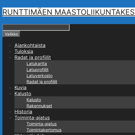
Siirry
RUNTTIMÄEN MAASTOLIIKUNTAKESKUS -
sisältöön
Hae
Valikko
Ajankohtaista
Tuloksia
Radat ja profiilit
Latukartta
Latuprofiilit
Latuverkosto
Radat ja profiilit
Kuvia
Kalusto
Kalusto
Rakennukset
Historia
Toiminta-ajatus
Toiminta-ajatus
Toimintakertomus