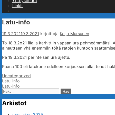
Yhteystiedot
Linkit
Hae
Latu-info
19.3.2021
19.3.2021
kirjoittaja
Keijo Mursunen
To 18.3.2o21 illalla karhittiin vapaan ura pehmeämmäksi. 
aiheuttaen yhä enemmän töitä ratojen kuntoon saattamise
Pe 19.3.2021 perinteisen ura ajettu.
Paana 100 eli latukone edelleen korjauksen alla, tehot hukk
Kategoriat
Uncategorized
Artikkelien
Latu-info
selaus
Latu-info
Haku:
Arkistot
maaliskuu 2025