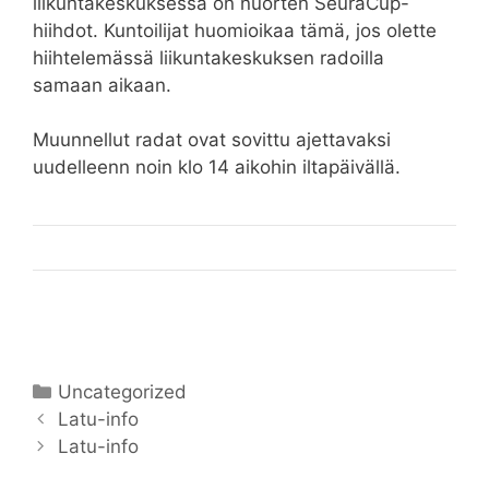
liikuntakeskuksessa on nuorten SeuraCup-
hiihdot. Kuntoilijat huomioikaa tämä, jos olette
hiihtelemässä liikuntakeskuksen radoilla
samaan aikaan.
Muunnellut radat ovat sovittu ajettavaksi
uudelleenn noin klo 14 aikohin iltapäivällä.
Kategoriat
Uncategorized
Artikkelien
Latu-info
selaus
Latu-info