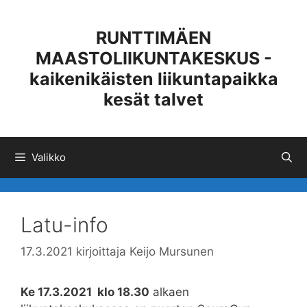
Siirry
sisältöön
RUNTTIMÄEN
MAASTOLIIKUNTAKESKUS -
kaikenikäisten liikuntapaikka
kesät talvet
Valikko
Latu-info
17.3.2021
kirjoittaja
Keijo Mursunen
Ke 17.3.2021 klo 18.30
alkaen