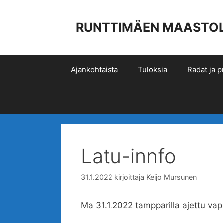
Siirry
sisältöön
RUNTTIMÄEN MAASTOLIIK
Ajankohtaista
Tuloksia
Radat ja pr
Latu-innfo
31.1.2022
kirjoittaja
Keijo Mursunen
Ma 31.1.2022 tampparilla ajettu vapa