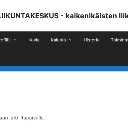
UNTAKESKUS - kaikenikäisten liiku
ofiilit
Kuvia
Kalusto
Historia
Toiminta
an latu iltapäivällä.