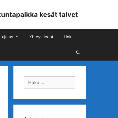
ntapaikka kesät talvet
-ajatus
Yhteystiedot
Linkit
Hae
Haku: