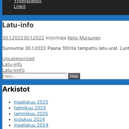
Yhteystiedot
Linkit
Hae
Latu-info
30.1.2022
30.1.2022
kirjoittaja
Keijo Mursunen
Sunnuntai 30.1.2022 Paana 100:lla tampattu latu-urat. Lunt
Kategoriat
Uncategorized
Artikkelien
Latu-info
selaus
Latu-innfo
Haku:
Arkistot
maaliskuu 2025
helmikuu 2025
tammikuu 2025
joulukuu 2024
maaliskuu 2024