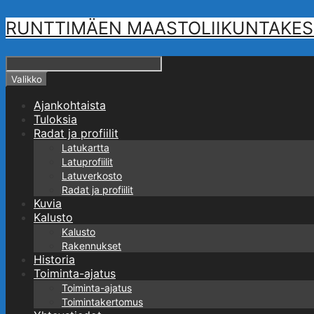
Siirry
RUNTTIMÄEN MAASTOLIIKUNTAKESKUS -
sisältöön
Hae
Valikko
Ajankohtaista
Tuloksia
Radat ja profiilit
Latukartta
Latuprofiilit
Latuverkosto
Radat ja profiilit
Kuvia
Kalusto
Kalusto
Rakennukset
Historia
Toiminta-ajatus
Toiminta-ajatus
Toimintakertomus