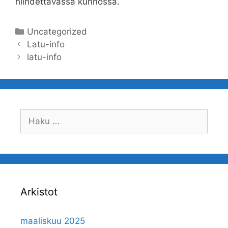
hiihdettävässä kunnossa.
Kategoriat
Uncategorized
Artikkelien
Latu-info
selaus
latu-info
Haku:
Arkistot
maaliskuu 2025