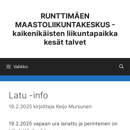
Siirry
sisältöön
RUNTTIMÄEN
MAASTOLIIKUNTAKESKUS -
kaikenikäisten liikuntapaikka
kesät talvet
Valikko
Latu -info
19.2.2025
kirjoittaja
Keijo Mursunen
19.2.2025 vapaan ura lanattu ja perinteinen on