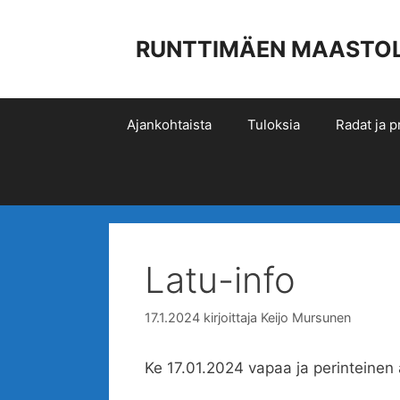
Siirry
sisältöön
RUNTTIMÄEN MAASTOLIIK
Ajankohtaista
Tuloksia
Radat ja pr
Latu-info
17.1.2024
kirjoittaja
Keijo Mursunen
Ke 17.01.2024 vapaa ja perinteinen a