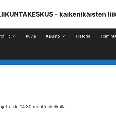
UNTAKESKUS - kaikenikäisten liiku
ofiilit
Kuvia
Kalusto
Historia
Toiminta
jettu klo 14.30 moottorikelkalla.