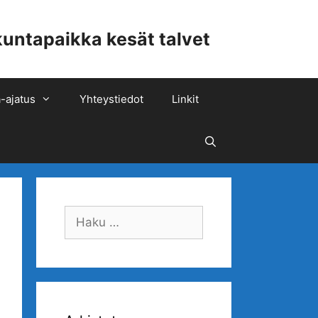
ntapaikka kesät talvet
-ajatus
Yhteystiedot
Linkit
Hae
Haku: