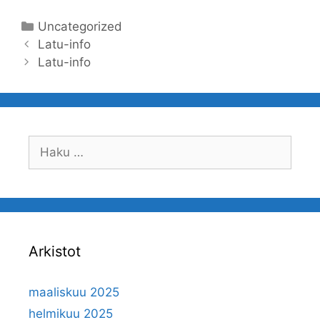
Kategoriat
Uncategorized
Artikkelien
Latu-info
selaus
Latu-info
Haku:
Arkistot
maaliskuu 2025
helmikuu 2025