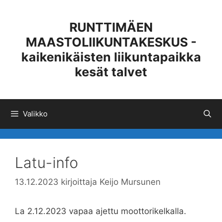
Siirry
sisältöön
RUNTTIMÄEN
MAASTOLIIKUNTAKESKUS -
kaikenikäisten liikuntapaikka
kesät talvet
Valikko
Latu-info
13.12.2023
kirjoittaja
Keijo Mursunen
La 2.12.2023 vapaa ajettu moottorikelkalla.