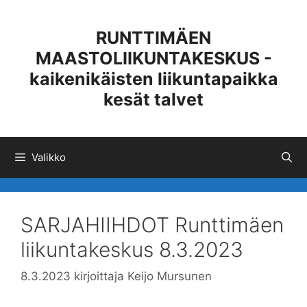
Siirry
sisältöön
RUNTTIMÄEN
MAASTOLIIKUNTAKESKUS -
kaikenikäisten liikuntapaikka
kesät talvet
Valikko
SARJAHIIHDOT Runttimäen
liikuntakeskus 8.3.2023
8.3.2023
kirjoittaja
Keijo Mursunen