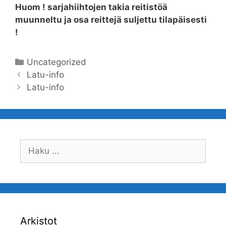
Huom ! sarjahiihtojen takia reitistöä
muunneltu ja osa reittejä suljettu tilapäisesti
!
Kategoriat
Uncategorized
Artikkelien
Latu-info
selaus
Latu-info
Haku:
Arkistot