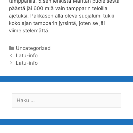
tampparilla. 5.sen lenkistä Mäntän puoleisesta
päästä jäi 600 m:ä vain tampparin teloilla
ajetuksi. Pakkasen alla oleva suojalumi tukki
koko ajan tampparin jyrsintä, joten se jäi
viimeistelemättä.
Kategoriat
Uncategorized
Artikkelien
Latu-info
selaus
Latu-info
Haku: