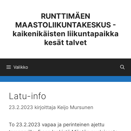
Siirry
sisältöön
RUNTTIMÄEN
MAASTOLIIKUNTAKESKUS -
kaikenikäisten liikuntapaikka
kesät talvet
Valikko
Latu-info
23.2.2023
kirjoittaja
Keijo Mursunen
To 23.2.2023 vapaa ja perinteinen ajettu