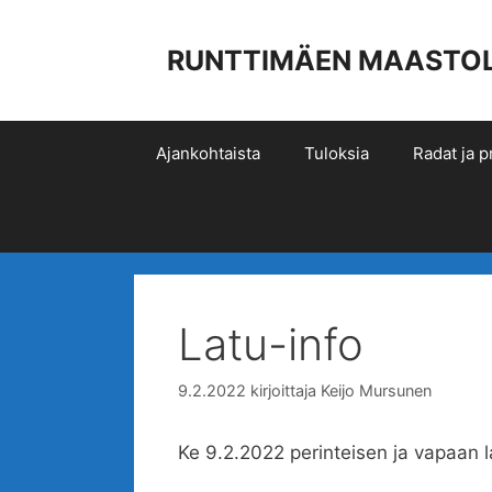
Siirry
sisältöön
RUNTTIMÄEN MAASTOLIIK
Ajankohtaista
Tuloksia
Radat ja pr
Latu-info
9.2.2022
kirjoittaja
Keijo Mursunen
Ke 9.2.2022 perinteisen ja vapaan la