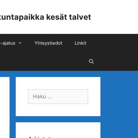
ntapaikka kesät talvet
-ajatus
Yhteystiedot
Linkit
Hae
Haku: