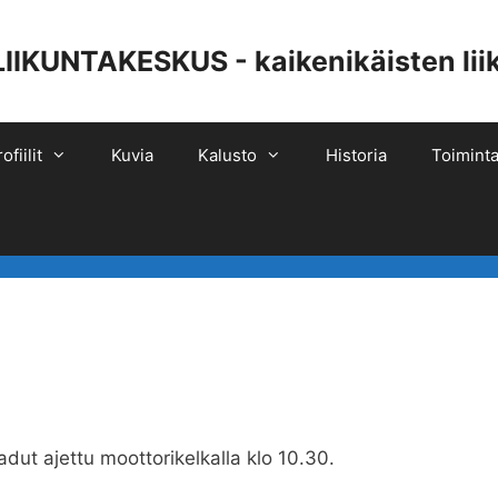
UNTAKESKUS - kaikenikäisten liiku
ofiilit
Kuvia
Kalusto
Historia
Toiminta
dut ajettu moottorikelkalla klo 10.30.