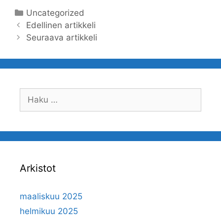
Kategoriat
Uncategorized
Artikkelien
Edellinen artikkeli
selaus
Seuraava artikkeli
Haku:
Arkistot
maaliskuu 2025
helmikuu 2025